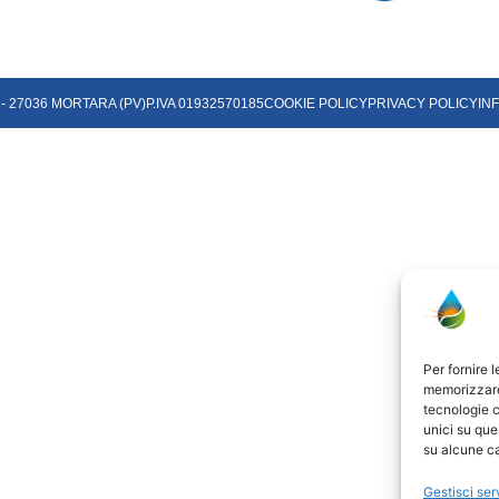
 - 27036 MORTARA (PV)
P.IVA 01932570185
COOKIE POLICY
PRIVACY POLICY
IN
Per fornire 
memorizzare 
tecnologie c
unici su que
su alcune ca
Gestisci ser