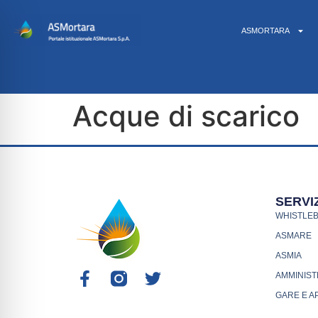
ASMORTARA
Acque di scarico
SERVIZ
WHISTLE
ASMARE
ASMIA
AMMINIST
GARE E A