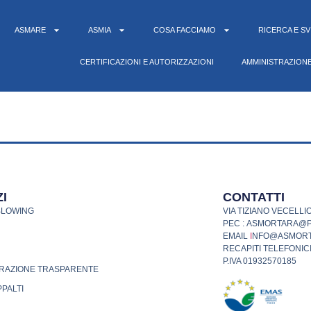
ASMARE
ASMIA
COSA FACCIAMO
RICERCA E S
CERTIFICAZIONI E AUTORIZZAZIONI
AMMINISTRAZION
I
CONTATTI
BLOWING
VIA TIZIANO VECELLIO
PEC : ASMORTARA@
EMAIL
I
NFO@ASMORT
RECAPITI TELEFONICI
P.IVA 01932570185
RAZIONE TRASPARENTE
PPALTI