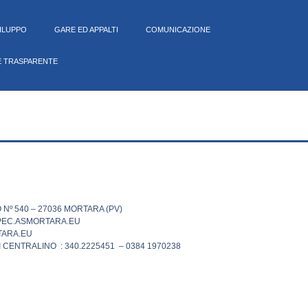
VILUPPO
GARE ED APPALTI
COMUNICAZIONE
E TRASPARENTE
 Nº 540 – 27036 MORTARA (PV)
PEC.ASMORTARA.EU
ARA.EU
 CENTRALINO : 340.2225451 – 0384 1970238