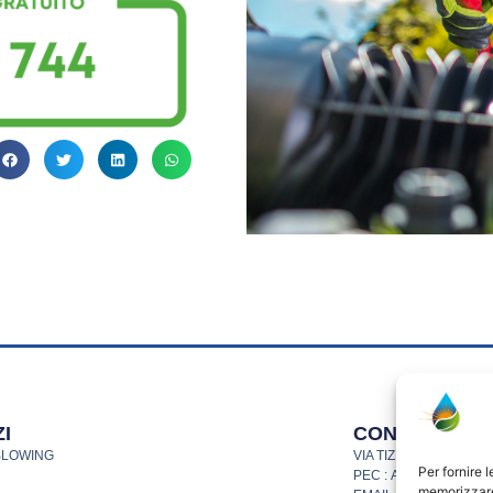
I
CONTATTI
BLOWING
VIA TIZIANO VECELLIO
Per fornire 
PEC : ASMORTARA@
memorizzare 