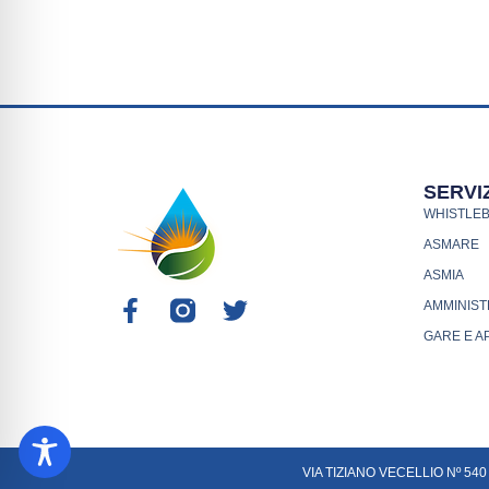
SERVIZ
WHISTLE
ASMARE
ASMIA
AMMINIST
GARE E A
VIA TIZIANO VECELLIO Nº 540