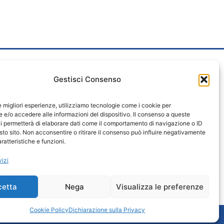
Gestisci Consenso
 Nº 540 – 27036 MORTARA (PV)
le migliori esperienze, utilizziamo tecnologie come i cookie per
PEC.ASMORTARA.EU
e/o accedere alle informazioni del dispositivo. Il consenso a queste
ARA.EU
i permetterà di elaborare dati come il comportamento di navigazione o ID
 CENTRALINO : 340.2225451 – 0384 1970238
sto sito. Non acconsentire o ritirare il consenso può influire negativamente
ratteristiche e funzioni.
vizi
cetta
Nega
Visualizza le preferenze
Cookie Policy
Dichiarazione sulla Privacy
FORMATIVA WHISTLEBLOWING