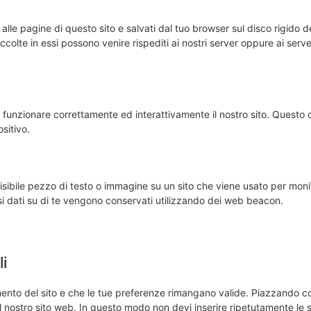
 alle pagine di questo sito e salvati dal tuo browser sul disco rigido d
accolte in essi possono venire rispediti ai nostri server oppure ai serve
 funzionare correttamente ed interattivamente il nostro sito. Questo 
sitivo.
isibile pezzo di testo o immagine su un sito che viene usato per monit
rsi dati su di te vengono conservati utilizzando dei web beacon.
li
mento del sito e che le tue preferenze rimangano valide. Piazzando c
 il nostro sito web. In questo modo non devi inserire ripetutamente le 