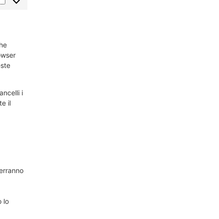
che
owser
este
ncelli i
e il
verranno
 lo