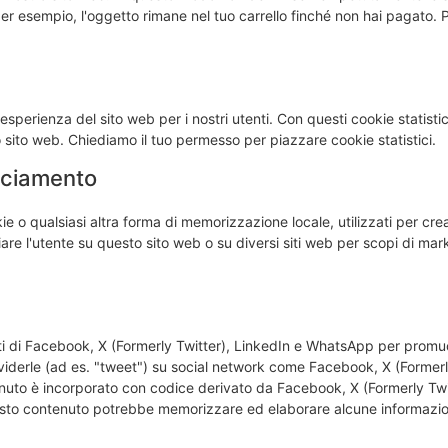
 per esempio, l'oggetto rimane nel tuo carrello finché non hai pagato.
l'esperienza del sito web per i nostri utenti. Con questi cookie statistic
 sito web. Chiediamo il tuo permesso per piazzare cookie statistici.
cciamento
 o qualsiasi altra forma di memorizzazione locale, utilizzati per crear
iare l'utente su questo sito web o su diversi siti web per scopi di mar
ti di Facebook, X (Formerly Twitter), LinkedIn e WhatsApp per prom
ividerle (ad es. "tweet") su social network come Facebook, X (Former
uto è incorporato con codice derivato da Facebook, X (Formerly Twi
sto contenuto potrebbe memorizzare ed elaborare alcune informazion