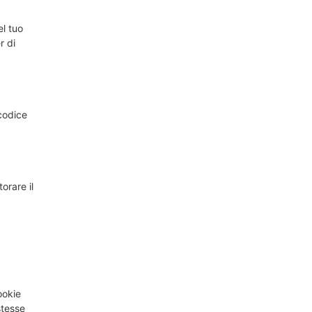
el tuo
r di
codice
orare il
ookie
stesse