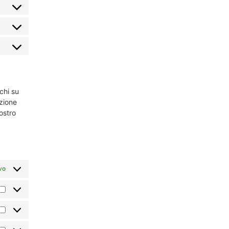
chi su
azione
ostro
vo