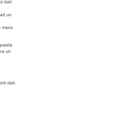
oi dati
i ad un
 a meno
 questa
are un
nti dati