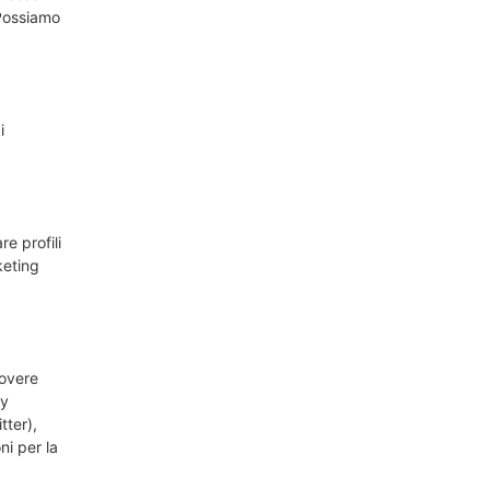
 Possiamo
i
e profili
keting
uovere
ly
tter),
i per la