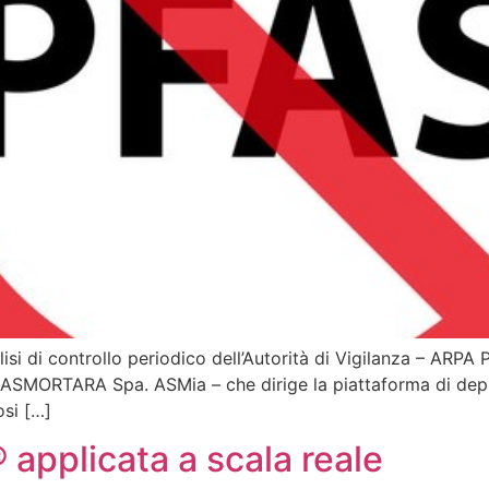
isi di controllo periodico dell’Autorità di Vigilanza – ARPA P
a ASMORTARA Spa. ASMia – che dirige la piattaforma di dep
osi […]
 applicata a scala reale