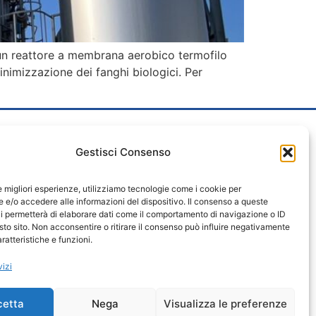
un reattore a membrana aerobico termofilo
minimizzazione dei fanghi biologici. Per
Gestisci Consenso
 Nº 540 – 27036 MORTARA (PV)
le migliori esperienze, utilizziamo tecnologie come i cookie per
PEC.ASMORTARA.EU
e/o accedere alle informazioni del dispositivo. Il consenso a queste
ARA.EU
i permetterà di elaborare dati come il comportamento di navigazione o ID
 CENTRALINO : 340.2225451 – 0384 1970238
sto sito. Non acconsentire o ritirare il consenso può influire negativamente
ratteristiche e funzioni.
vizi
cetta
Nega
Visualizza le preferenze