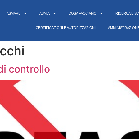
ASMARE
ASMIA
COSA FACCIAMO
RICERCA E S
CERTIFICAZIONI E AUTORIZZAZIONI
AMMINISTRAZION
cchi
i controllo