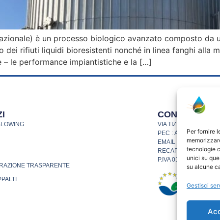
nazionale) è un processo biologico avanzato composto da 
dei rifiuti liquidi bioresistenti nonché in linea fanghi alla 
e – le performance impiantistiche e la […]
I
CONTATTI
BLOWING
VIA TIZIANO VECELLIO
Per fornire 
PEC : ASMORTARA@
memorizzare 
EMAIL
I
NFO@ASMORT
tecnologie c
RECAPITI TELEFONICI
unici su que
P.IVA 01932570185
RAZIONE TRASPARENTE
su alcune ca
PPALTI
Gestisci ser
Ac