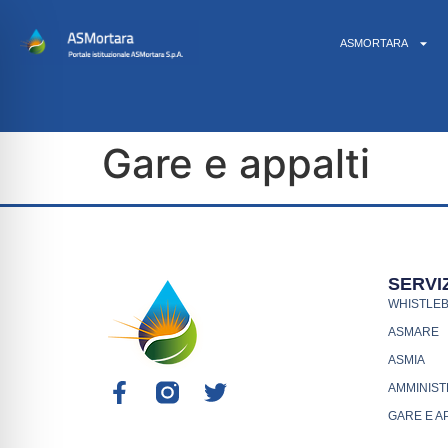
ASMORTARA
Gare e appalti
SERVIZ
WHISTLE
ASMARE
ASMIA
AMMINIST
GARE E A