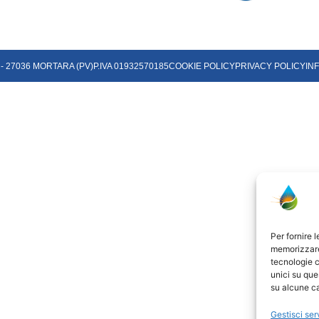
 - 27036 MORTARA (PV)
P.IVA 01932570185
COOKIE POLICY
PRIVACY POLICY
IN
Per fornire 
memorizzare 
tecnologie c
unici su que
su alcune ca
Gestisci ser