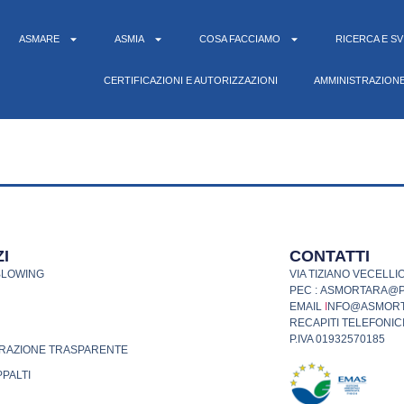
ASMARE
ASMIA
COSA FACCIAMO
RICERCA E S
CERTIFICAZIONI E AUTORIZZAZIONI
AMMINISTRAZION
I
CONTATTI
BLOWING
VIA TIZIANO VECELLIO
PEC : ASMORTARA@
EMAIL
I
NFO@ASMORT
RECAPITI TELEFONICI
P.IVA 01932570185
RAZIONE TRASPARENTE
PPALTI