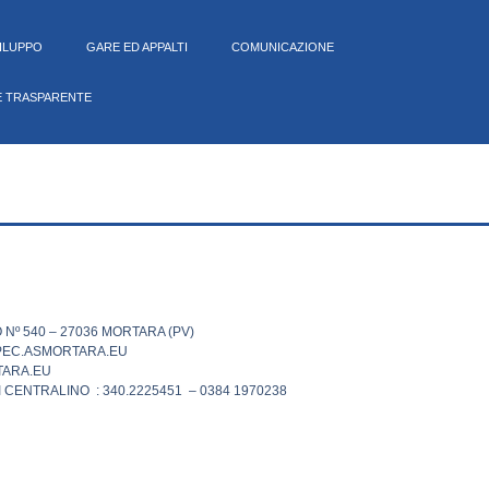
VILUPPO
GARE ED APPALTI
COMUNICAZIONE
E TRASPARENTE
 Nº 540 – 27036 MORTARA (PV)
PEC.ASMORTARA.EU
ARA.EU
 CENTRALINO : 340.2225451 – 0384 1970238